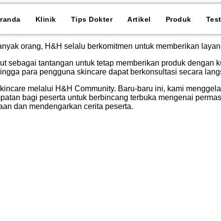
randa
Klinik
Tips Dokter
Artikel
Produk
Tes
 banyak orang, H&H selalu berkomitmen untuk memberikan layana
t sebagai tantangan untuk tetap memberikan produk dengan kual
hingga para pengguna skincare dapat berkonsultasi secara l
kincare melalui H&H Community. Baru-baru ini, kami menggelar
n bagi peserta untuk berbincang terbuka mengenai permasa
yaan dan mendengarkan cerita peserta.