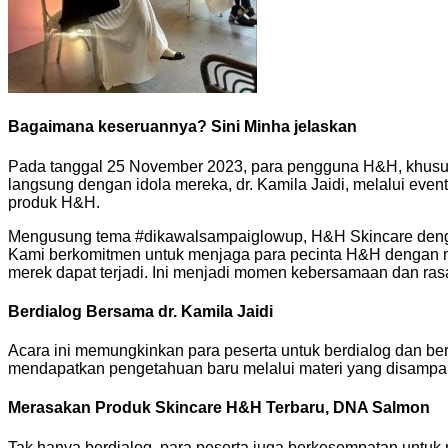
Bagaimana keseruannya? Sini Minha jelaskan
Pada tanggal 25 November 2023, para pengguna H&H, khusus
langsung dengan idola mereka, dr. Kamila Jaidi, melalui eve
produk H&H.
Mengusung tema #dikawalsampaiglowup, H&H Skincare deng
Kami berkomitmen untuk menjaga para pecinta H&H dengan men
merek dapat terjadi. Ini menjadi momen kebersamaan dan rasa
Berdialog Bersama dr. Kamila Jaidi
Acara ini memungkinkan para peserta untuk berdialog dan be
mendapatkan pengetahuan baru melalui materi yang disampaik
Merasakan Produk Skincare H&H Terbaru, DNA Salmon
Tak hanya berdialog, para peserta juga berkesempatan untuk 