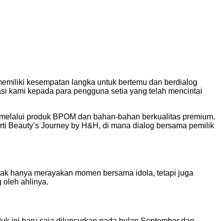
miliki kesempatan langka untuk bertemu dan berdialog
asi kami kepada para pengguna setia yang telah mencintai
elalui produk BPOM dan bahan-bahan berkualitas premium.
ti Beauty’s Journey by H&H, di mana dialog bersama pemilik
idak hanya merayakan momen bersama idola, tetapi juga
 oleh ahlinya.
uk ini baru saja diluncurkan pada bulan September dan