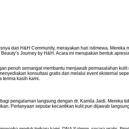
nya dari H&H Community, merayakan hari istimewa. Mereka me
nt Beauty’s Journey by H&H. Acara ini merupakan bentuk apresi
an penuh semangat membantu menjawab permasalahan kulit m
yediakan konsultasi gratis dan melalui event eksternal seper
 terima kasih kami.
rbagi pengalaman langsung dengan dr. Kamila Jaidi. Mereka t
an. Pertanyaan seputar kecantikan kulit pun dijawab langsung
mencoba produk terbaru kami, DNA Salmon, secara gratis. Prod