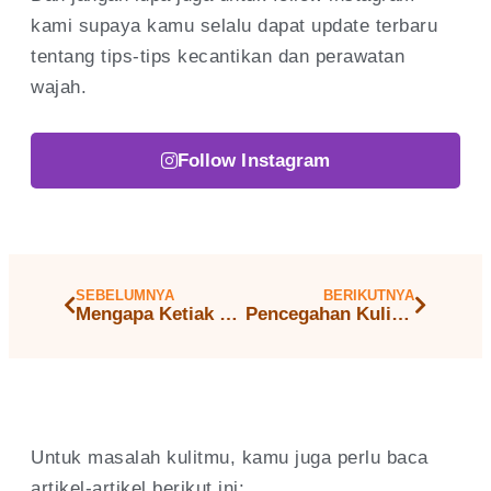
kami supaya kamu selalu dapat update terbaru
tentang tips-tips kecantikan dan perawatan
wajah.
Follow Instagram
SEBELUMNYA
BERIKUTNYA
Mengapa Ketiak Menjadi Gelap dan Bagaimana Cara Mengatasinya?
Pencegahan Kulit Lipatan Menjadi Gelap: Tips dan Trik Agar Kulit Tetap Cerah
Untuk masalah kulitmu, kamu juga perlu baca
artikel-artikel berikut ini: