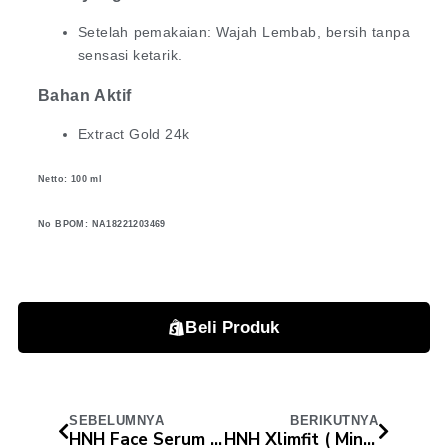
Setelah pemakaian: Wajah Lembab, bersih tanpa
sensasi ketarik.
Bahan Aktif
Extract Gold 24k
Netto: 100 ml
No BPOM: NA18221203469
Beli Produk
SEBELUMNYA
BERIKUTNYA
HNH Face Serum with Retinal
HNH Xlimfit ( Minuman Serbuk Rasa Kiwi)