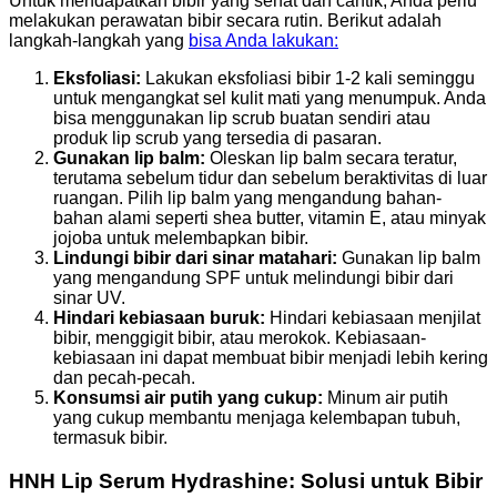
Untuk mendapatkan bibir yang sehat dan cantik, Anda perlu
melakukan perawatan bibir secara rutin. Berikut adalah
langkah-langkah yang
bisa Anda lakukan:
Eksfoliasi:
Lakukan eksfoliasi bibir 1-2 kali seminggu
untuk mengangkat sel kulit mati yang menumpuk. Anda
bisa menggunakan lip scrub buatan sendiri atau
produk lip scrub yang tersedia di pasaran.
Gunakan lip balm:
Oleskan lip balm secara teratur,
terutama sebelum tidur dan sebelum beraktivitas di luar
ruangan. Pilih lip balm yang mengandung bahan-
bahan alami seperti shea butter, vitamin E, atau minyak
jojoba untuk melembapkan bibir.
Lindungi bibir dari sinar matahari:
Gunakan lip balm
yang mengandung SPF untuk melindungi bibir dari
sinar UV.
Hindari kebiasaan buruk:
Hindari kebiasaan menjilat
bibir, menggigit bibir, atau merokok. Kebiasaan-
kebiasaan ini dapat membuat bibir menjadi lebih kering
dan pecah-pecah.
Konsumsi air putih yang cukup:
Minum air putih
yang cukup membantu menjaga kelembapan tubuh,
termasuk bibir.
HNH Lip Serum Hydrashine: Solusi untuk Bibir