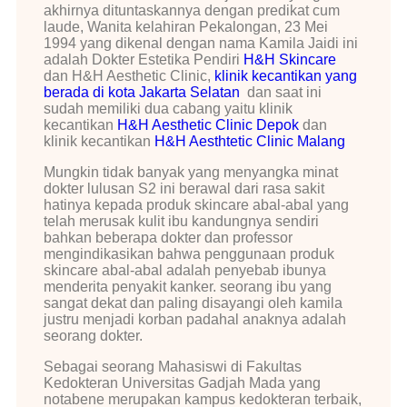
akhirnya dituntaskannya dengan predikat cum
laude, Wanita kelahiran Pekalongan, 23 Mei
1994 yang dikenal dengan nama Kamila Jaidi ini
adalah Dokter Estetika Pendiri
H&H Skincare
dan H&H Aesthetic Clinic,
klinik kecantikan yang
berada di kota Jakarta Selatan
dan saat ini
sudah memiliki dua cabang yaitu klinik
kecantikan
H&H Aesthetic Clinic Depok
dan
klinik kecantikan
H&H Aesthtetic Clinic Malang
Mungkin tidak banyak yang menyangka minat
dokter lulusan S2 ini berawal dari rasa sakit
hatinya kepada produk skincare abal-abal yang
telah merusak kulit ibu kandungnya sendiri
bahkan beberapa dokter dan professor
mengindikasikan bahwa penggunaan produk
skincare abal-abal adalah penyebab ibunya
menderita penyakit kanker. seorang ibu yang
sangat dekat dan paling disayangi oleh kamila
justru menjadi korban padahal anaknya adalah
seorang dokter.
Sebagai seorang Mahasiswi di Fakultas
Kedokteran Universitas Gadjah Mada yang
notabene merupakan kampus kedokteran terbaik,