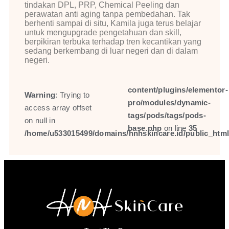
tindakan DPL, PRP, Chemical Peeling dan
perawatan anti aging tanpa pembedahan. Tak
berhenti sampai di situ, Kamila juga terus belajar
untuk mengupgrade pengetahuan dan skill,
berpikiran terbuka terhadap tren kecantikan yang
sedang berkembang di luar negeri dan di dalam
negeri.
content/plugins/elementor-
Warning
: Trying to
pro/modules/dynamic-
access array offset
tags/pods/tags/pods-
on null in
base.php
on line
35
/home/u533015499/domains/hnhskincare.id/public_htm