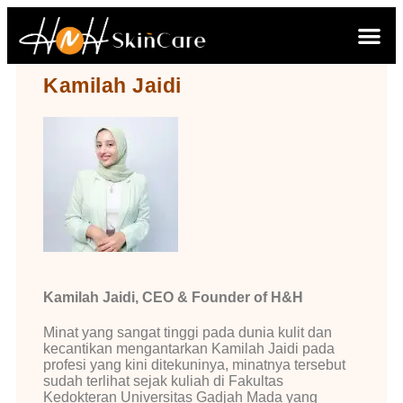
Kamilah Jaidi
Kamilah Jaidi, CEO & Founder of H&H
Minat yang sangat tinggi pada dunia kulit dan
kecantikan mengantarkan Kamilah Jaidi pada
profesi yang kini ditekuninya, minatnya tersebut
sudah terlihat sejak kuliah di Fakultas
Kedokteran Universitas Gadjah Mada yang