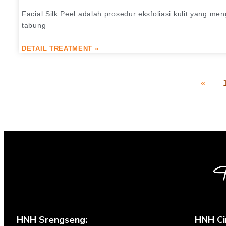
Facial Silk Peel adalah prosedur eksfoliasi kulit yang m
tabung
DETAIL TREATMENT »
«
HNH Srengseng:
HNH Ci