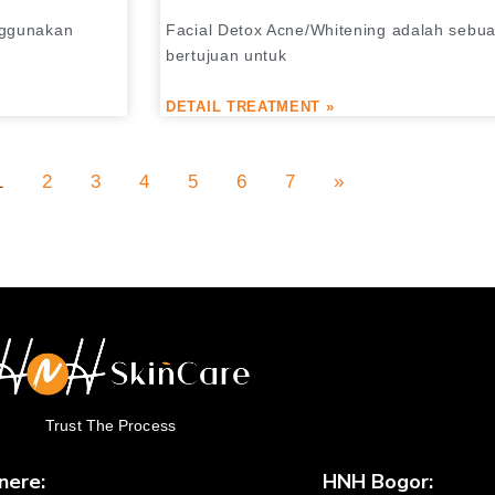
enggunakan
Facial Detox Acne/Whitening adalah sebu
bertujuan untuk
DETAIL TREATMENT »
1
2
3
4
5
6
7
»
Trust The Process
nere:
HNH Bogor: