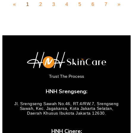
«
1
2
3
4
5
6
7
»
Trust The Process
HNH Srengseng:
Jl. Srengseng Sawah No.46, RT.4/RW.7, Srengseng
Sawah, Kec. Jagakarsa, Kota Jakarta Selatan,
Daerah Khusus Ibukota Jakarta 12630.
HNH Cinere: