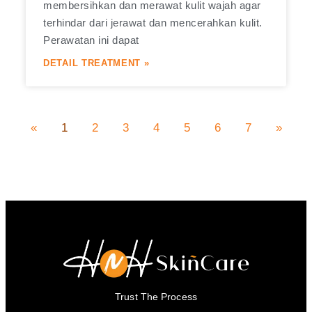
membersihkan dan merawat kulit wajah agar
terhindar dari jerawat dan mencerahkan kulit.
Perawatan ini dapat
DETAIL TREATMENT »
«
1
2
3
4
5
6
7
»
Trust The Process