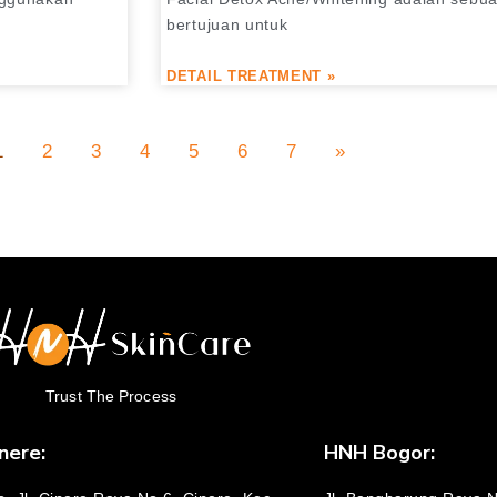
bertujuan untuk
DETAIL TREATMENT »
1
2
3
4
5
6
7
»
Trust The Process
nere:
HNH Bogor: