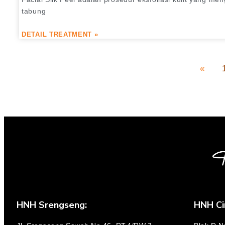
tabung
DETAIL TREATMENT »
«
HNH Srengseng:
HNH Ci