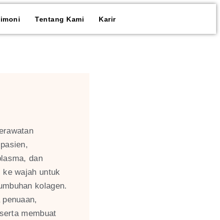
timoni
Tentang Kami
Karir
perawatan
 pasien,
plasma, dan
i ke wajah untuk
tumbuhan kolagen.
a penuaan,
, serta membuat