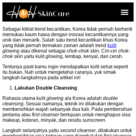
Sebagai kiblat trend kecantikan, Korea tidak pernah berhenti
memukau kaum hawa dengan inovasi kecantikannya yang
unik dan menarik. Salah satu trend kecantikan khas Korea
yang tidak pernah termakan zaman adalah trend
kulit
glowing
atau dikenal sebagai
chok-chok skin
. Ciri-ciri
chok-
chok skin
yaitu kulit
glowing
, lembap, kenyal, dan cerah.
Tentunya pasti kamu ingin mendapatkan kulit sehat seperti
itu bukan. Nah untuk mengetahui caranya, yuk simak
langkah-langkahnya pada artikel ini!
Lakukan Double Cleansing
Rahasia utama kulit
glowing
ala Korea adalah
double
cleansing
. Sesuai namanya, teknik ini dilakukan dengan
membersihkan wajah sebanyak dua kali. Pada pembersihan
pertama atau
first cleanser
bertujuan untuk menghapus sisa
makeup, kotoran, minyak, dan residu
sunscreen
.
Langkah selanjutnya yaitu
second cleanser
, dilakukan untuk
membersihkan sisa kotoran yang diangkat dari
first cleanser