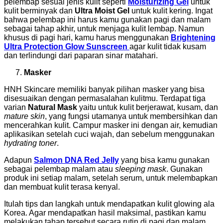
pelembap sesuai jenis kulit seperti
Moisturizing Gel
untuk
kulit berminyak dan
Ultra Moist Gel
untuk kulit kering. Ingat
bahwa pelembap ini harus kamu gunakan pagi dan malam
sebagai tahap akhir, untuk menjaga kulit lembap. Namun
khusus di pagi hari, kamu harus menggunakan
Brightening
Ultra Protection Glow Sunscreen
agar kulit tidak kusam
dan terlindungi dari paparan sinar matahari.
Masker
HNH Skincare memiliki banyak pilihan masker yang bisa
disesuaikan dengan permasalahan kulitmu. Terdapat tiga
varian
Natural Mask
yaitu untuk kulit berjerawat, kusam, dan
mature skin
, yang fungsi utamanya untuk membersihkan dan
mencerahkan kulit. Campur masker ini dengan air, kemudian
aplikasikan setelah cuci wajah, dan sebelum menggunakan
hydrating toner
.
Adapun
Salmon DNA Red Jelly
yang bisa kamu gunakan
sebagai pelembap malam atau
sleeping mask
. Gunakan
produk ini setiap malam, setelah serum, untuk melembapkan
dan membuat kulit terasa kenyal.
Itulah tips dan langkah untuk mendapatkan kulit glowing ala
Korea. Agar mendapatkan hasil maksimal, pastikan kamu
melakukan tahap tersebut secara rutin di pagi dan malam