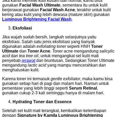
Jika kamu memiliki kulit kusam dan normal, kamu bisa
gunakan
Facial Wash Ultimate
, sementara itu untuk kulit
berjerawat gunakan
Facial Wash Acne
, terakhir untuk kulit
kering atau kulit yang lebih dewasa (
mature skin
) gunakan
Luminous Brightening Facial Wash
.
Eksfoliasi
Jika wajah sudah bersih, langkah selanjutnya yaitu
eksfoliasi. Salah satu jenis eksfoliasi yang banyak
digunakan adalah
exfoliating toner
seperti HNH
Toner
Ultimate
dan
Toner Acne
. Toner acne mengandung
salicylic
acid
dan
tea tree oil
, untuk mengangkat sel kulit mati
penyebab
jerawat
dan bruntusan. Sedangkan Toner Ultimate
mengandung
lactic acid
yang mampu mencerahkan dan
menghaluskan kulit.
Karena toner ini termasuk
gentle exfoliator
, maka kamu bisa
gunakan setiap hari di pagi dan malam hari. Namun untuk
persentase yang lebih tinggi seperti
Serum Retinal
,
gunakan cukup 2-3 kali seminggu hanya di malam hari.
Hydrating Toner dan Essence
Setelah sel kulit mati terangkat, kembalikan kelembapan
dengan
Signature by Kamila Luminous Brightening