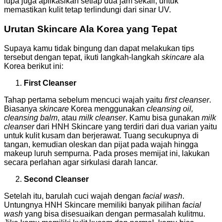
lupa juga aplikasikan setiap dua jam sekali, untuk
memastikan kulit tetap terlindungi dari sinar UV.
Urutan Skincare Ala Korea yang Tepat
Supaya kamu tidak bingung dan dapat melakukan tips
tersebut dengan tepat, ikuti langkah-langkah
skincare
ala
Korea berikut ini:
First Cleanser
Tahap pertama sebelum mencuci wajah yaitu
first cleanser
.
Biasanya
skincare
Korea menggunakan
cleansing oil,
cleansing balm
, atau
milk cleanser
. Kamu bisa gunakan
milk
cleanser
dari HNH Skincare yang terdiri dari dua varian yaitu
untuk kulit kusam dan berjerawat. Tuang secukupnya di
tangan, kemudian oleskan dan pijat pada wajah hingga
makeup luruh sempurna. Pada proses memijat ini, lakukan
secara perlahan agar sirkulasi darah lancar.
Second Cleanser
Setelah itu, barulah cuci wajah dengan
facial wash
.
Untungnya HNH Skincare memiliki banyak pilihan
facial
wash
yang bisa disesuaikan dengan permasalah kulitmu.