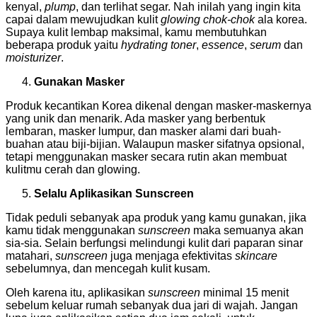
kenyal,
plump
, dan terlihat segar. Nah inilah yang ingin kita
capai dalam mewujudkan kulit
glowing chok-chok
ala korea.
Supaya kulit lembap maksimal, kamu membutuhkan
beberapa produk yaitu
hydrating toner
,
essence
,
serum
dan
moisturizer
.
Gunakan Masker
Produk kecantikan Korea dikenal dengan masker-maskernya
yang unik dan menarik. Ada masker yang berbentuk
lembaran, masker lumpur, dan masker alami dari buah-
buahan atau biji-bijian. Walaupun masker sifatnya opsional,
tetapi menggunakan masker secara rutin akan membuat
kulitmu cerah dan glowing.
Selalu Aplikasikan Sunscreen
Tidak peduli sebanyak apa produk yang kamu gunakan, jika
kamu tidak menggunakan
sunscreen
maka semuanya akan
sia-sia. Selain berfungsi melindungi kulit dari paparan sinar
matahari,
sunscreen
juga menjaga efektivitas
skincare
sebelumnya, dan mencegah kulit kusam.
Oleh karena itu, aplikasikan
sunscreen
minimal 15 menit
sebelum keluar rumah sebanyak dua jari di wajah. Jangan