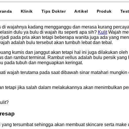
randa
Klinik
Tips Dokter
Artikel
Produk
Tes
di wajahnya kadang mengganggu dan merasa kurang percaya diri
asin dulu ya bulu di wajah itu seperti apa sih?
Kulit
Wajah memi
erjadi pada pria akan tetapi beberapa wanita juga ada yang me
ajah adalah bulu tersebut akan tumbuh lebat dan tebal.
uang kumis dan janggut akan tetapi hal ini juga dilakukan ol
lus dan rambut terminal. Rambut vellus adalah bulu persik yang
hu pada tubuh dan menguapkan keringat.
 wajah terutama pada saat dibawah sinar matahari mungkin dapat
 tetapi jika salah dalam melakukannya akan menimbulkan perma
ulit?
resap
 yang tersumbat sehingga akan membuat skincare serta make 