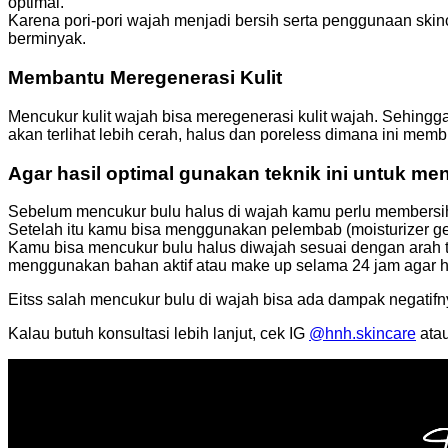
optimal.
Karena pori-pori wajah menjadi bersih serta penggunaan ski
berminyak.
Membantu Meregenerasi Kulit
Mencukur kulit wajah bisa meregenerasi kulit wajah. Sehingg
akan terlihat lebih cerah, halus dan poreless dimana ini memb
Agar hasil optimal gunakan teknik ini untuk me
Sebelum mencukur bulu halus di wajah kamu perlu membersih
Setelah itu kamu bisa menggunakan pelembab (moisturizer gel
Kamu bisa mencukur bulu halus diwajah sesuai dengan arah tu
menggunakan bahan aktif atau make up selama 24 jam agar has
Eitss salah mencukur bulu di wajah bisa ada dampak negatifn
Kalau butuh konsultasi lebih lanjut, cek IG
@hnh.skincare
ata