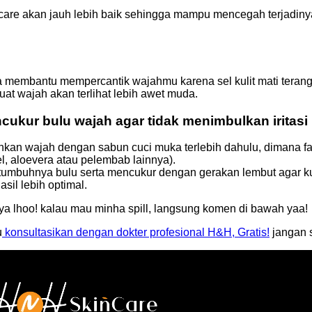
ncare akan jauh lebih baik sehingga mampu mencegah terjadin
a membantu mempercantik wajahmu karena sel kulit mati terang
uat wajah akan terlihat lebih awet muda.
ncukur bulu wajah agar tidak menimbulkan iritasi
kan wajah dengan sabun cuci muka terlebih dahulu, dimana fa
, aloevera atau pelembab lainnya).
mbuhnya bulu serta mencukur dengan gerakan lembut agar kulit 
il lebih optimal.
ya lhoo! kalau mau minha spill, langsung komen di bawah yaa!
u
konsultasikan dengan dokter profesional H&H, Gratis!
jangan 