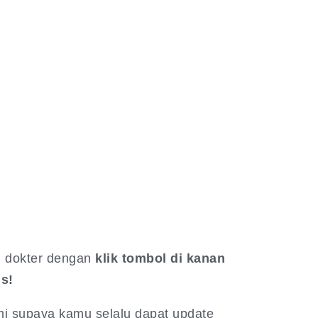
an dokter dengan
klik tombol di kanan
is!
mi supaya kamu selalu dapat update