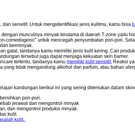
g, dan sensitif. Untuk mengidentifikasi jenis kulitmu, kamu bisa
l
ai dengan munculnya minyak terutama di daerah T-zone yaitu hid
“non-comedogenic” untuk mencegah penyumbatan pori-pori. Selain
h dan berminyak.
kan gatal, tandanya kamu memiliki jenis kulit kering. Cari pr
ndungan tersebut juga dapat menjaga kekuatan skin barrier.
kincare tertentu, tandanya kamu
memiliki kulit sensitif.
Reaksi ya
maja yang tidak mengandung alkohol dan parfum, atau bahan ale
lajari kandungan berikut ini yang sering ditemukan dalam skin
ersihkan pori-pori.
yebab jerawat dan mengontrol minyak
n, dan mengontrol produksi minyak.
as kulit.
salah kulit.