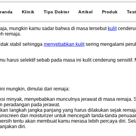
randa
Klinik
Tips Dokter
Artikel
Produk
Tes
aja, mungkin kamu sadar bahwa di masa tersebut
kulit
cenderun
eh remaja.
idak stabil sehingga
menyebabkan kulit
sering mengalami perub
u harus selektif sebab pada masa ini kulit cenderung sensitif.
i mungkin, dimulai dari remaja:
uksi minyak, menyebabkan munculnya jerawat di masa remaja. 
an peradangan pada jerawat.
an langkah jangka panjang yang harus dilakukan sejak remaja
nscreen dan moisturizer untuk mencegah tanda-tanda penuaan
bersih tentu akan membuat kamu merasa lebih percaya diri. Sel
njakan diri.