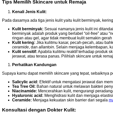
Tips Memilih Skincare untuk Remaja
Kenali Jenis Kulit:
Pada dasarnya ada tiga jenis kulit yaitu kulit berminyak, kerin
Kulit berminyak:
Sesuai namanya jenis kulit ini ditand
berminyak adalah produk yang berlabel “oil-free” atau 
ringan atau gel, agar tidak membuat kulit semakin gera
Kulit kering:
Jika kulitmu kasar, pecah-pecah, atau bah
ceramide
, dan
allantoin
. Selain menjaga kelembapan, ka
Kulit sensitif:
Apabila kulitmu reaktif terhadap produk s
jerawat, atau terasa panas. Pilihlah skincare untuk re
Perhatikan Kandungan
Supaya kamu dapat memilih skincare yang tepat, sebaiknya pe
Salicylic acid:
Efektif untuk mengatasi jerawat dan memb
Tea Tree Oil:
Bahan natural untuk melawan bakteri pen
Niacinamide:
Mencerahkan kulit, mengurangi peradanga
Hyaluronic acid:
Menghidrasi kulit dan menjaga elastisit
Ceramide:
Menjaga kekuatan skin barrier dari segala
ma
Konsultasi dengan Dokter Kulit: