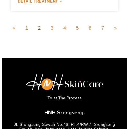
DETAIL TREATMENT »
«
1
2
3
4
5
6
7
»
Trust The Process
HNH Srengseng:
Jl. Srengseng Sawah No.46, RT.4/RW.7, Srengseng