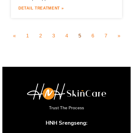
DETAIL TREATMENT »
«
1
2
3
4
5
6
7
»
Trust The Process
HNH Srengseng: