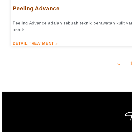
Peeling Advance
Peeling Advance adalah sebuah teknik perawatan kulit ya
untuk
DETAIL TREATMENT »
«