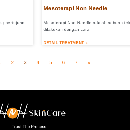
Mesoterapi Non Needle
ng bertujuan
Mesoterapi Non-Needle adalah sebuah te
dilakukan dengan cara
DETAIL TREATMENT »
1
2
3
4
5
6
7
»
Trust The Process